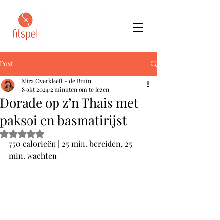
Post
Mira Overkleeft - de Bruin
8 okt 2024
2 minuten om te lezen
Dorade op z’n Thais met
paksoi en basmatirijst
Beoordeeld met NaN uit 5 sterren.
750 calorieën | 25 min. bereiden, 25 
min. wachten