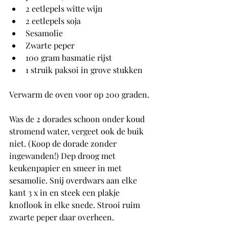
2 eetlepels witte wijn
2 eetlepels soja
Sesamolie
Zwarte peper
100 gram basmatie rijst
1 struik paksoi in grove stukken
Verwarm de oven voor op 200 graden. 
Was de 2 dorades schoon onder koud 
stromend water, vergeet ook de buik 
niet. (Koop de dorade zonder 
ingewanden!) Dep droog met 
keukenpapier en smeer in met 
sesamolie. Snij overdwars aan elke 
kant 3 x in en steek een plakje 
knoflook in elke snede. Strooi ruim 
zwarte peper daar overheen. 