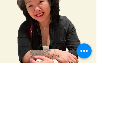
Waarom je dit boek wilt lezen
✅
Transformeer je mindset en
doorbreek het jojo-effect;
Leer
bewezen technieken om je manier van
denken te veranderen voor blijvend
gewichtsverlies.