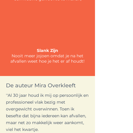
Slank Zijn
Nooit meer jojoen omdat je na het
afvallen weet hoe je het er af houdt!
De auteur Mira Overkleeft
''Al 30 jaar houd ik mij op persoonlijk en
professioneel vlak bezig met
overgewicht overwinnen.
Toen ik
besefte dat bijna iedereen kan afvallen,
maar net zo makkelijk weer aankomt,
viel het kwartje.