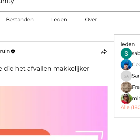
nity
Bestanden
Leden
Over
leden
Bruin
sa
Ge
e die het afvallen makkelijker
Sa
Sandra
Fr
mi
Alle (1