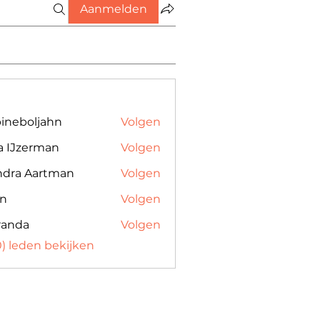
Aanmelden
bineboljahn
Volgen
a IJzerman
Volgen
ndra Aartman
Volgen
 Aartman
an
Volgen
randa
Volgen
80) leden bekijken