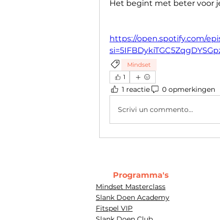
Het begint met beter voor je
https://open.spotify.com
si=5IFBDykiTGC5ZqgDYSGp
Mindset
1
1 reactie
0 opmerkingen
Scrivi un commento...
Programma's
Mindset Masterclass
Slank Doen Academy
Fitspel VIP
Slank Doen Club