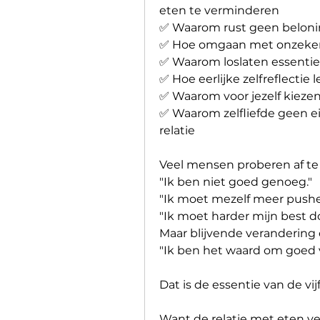
eten te verminderen
✅ Waarom rust geen belonin
✅ Hoe omgaan met onzekerh
✅ Waarom loslaten essentieel
✅ Hoe eerlijke zelfreflectie
✅ Waarom voor jezelf kiezen 
✅ Waarom zelfliefde geen e
relatie
Veel mensen proberen af te v
"Ik ben niet goed genoeg."
"Ik moet mezelf meer pushe
"Ik moet harder mijn best d
Maar blijvende verandering 
"Ik ben het waard om goed v
Dat is de essentie van de vij
Want de relatie met eten ve