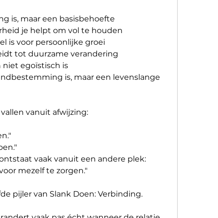
g is, maar een basisbehoefte
eid je helpt om vol te houden
 is voor persoonlijke groei
 leidt tot duurzame verandering
niet egoïstisch is
indbestemming is, maar een levenslange 
allen vanuit afwijzing:
n."
oen."
ontstaat vaak vanuit een andere plek:
oor mezelf te zorgen."
fde pijler van Slank Doen: Verbinding.
randert vaak pas écht wanneer de relatie 