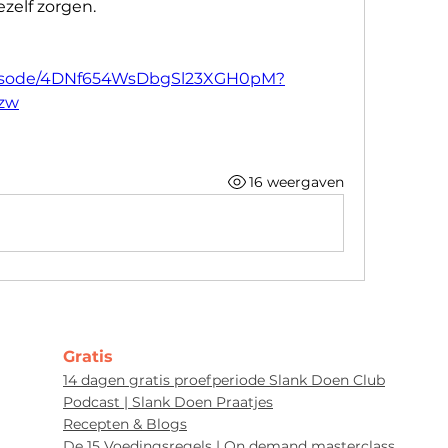
zelf zorgen.
/episode/4DNf654WsDbgSl23XGH0pM?
zw
16 weergaven
Gratis
14 dagen gratis proefperiode Slank Doen Club
Podcast | Slank Doen Praatjes
Recepten & Blogs
De 15 Voedingsregels | On demand masterclass