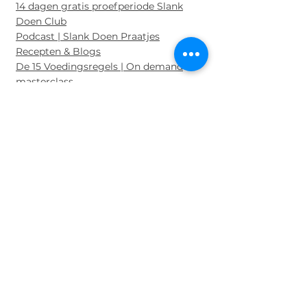
14 dagen gratis proefperiode Slank
Doen Club
Podcast | Slank Doen Praatjes
Recepten & Blogs
De 15 Voedingsregels | On demand
masterclass
Gratis en vrijblijvende Kennismaking
Tips & Tools in je mailbox
Privacyverklaring
Algem
een Re
glement
Programma's
Mindset Masterclass
Slank Doen Academy
Fitspel VIP
Slank Doen Club
1:1 Held
Fitspel Academy