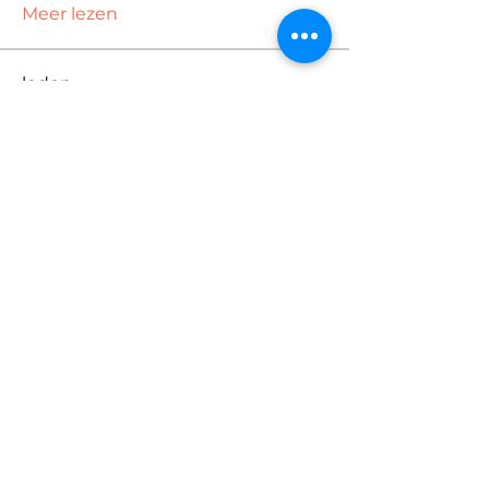
Meer lezen
leden
sabineboljahn
Volgen
Gea IJzerman
Volgen
Sandra Aartman
Volgen
Sandra Aartman
Fran
Volgen
miranda
Volgen
Alle (180) leden bekijken