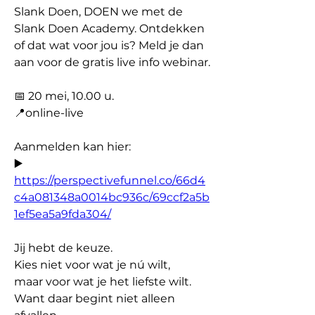
Slank Doen, DOEN we met de 
Slank Doen Academy. Ontdekken 
of dat wat voor jou is? Meld je dan 
aan voor de gratis live info webinar. 
📅 20 mei, 10.00 u. 
📍online-live
Aanmelden kan hier:
▶️ 
https://perspectivefunnel.co/66d4
c4a081348a0014bc936c/69ccf2a5b
1ef5ea5a9fda304/
Jij hebt de keuze.
Kies niet voor wat je nú wilt,
maar voor wat je het liefste wilt.
Want daar begint niet alleen 