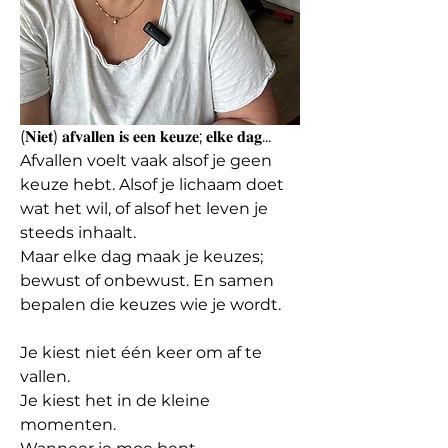
(𝐍𝐢𝐞𝐭) 𝐚𝐟𝐯𝐚𝐥𝐥𝐞𝐧 𝐢𝐬 𝐞𝐞𝐧 𝐤𝐞𝐮𝐳𝐞; 𝐞𝐥𝐤𝐞 𝐝𝐚𝐠...
Afvallen voelt vaak alsof je geen 
keuze hebt. Alsof je lichaam doet 
wat het wil, of alsof het leven je 
steeds inhaalt.
Maar elke dag maak je keuzes; 
bewust of onbewust. En samen 
bepalen die keuzes wie je wordt.
Je kiest niet één keer om af te 
vallen.
Je kiest het in de kleine 
momenten.