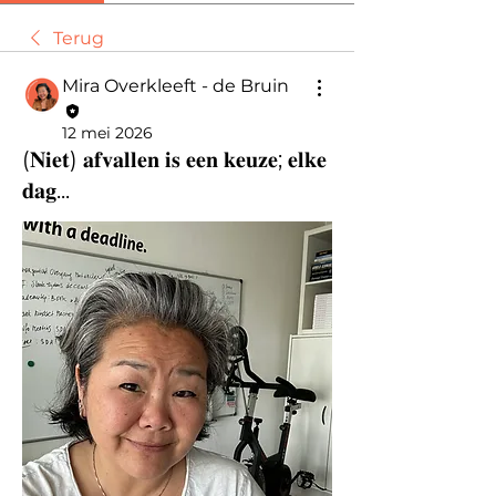
Terug
Mira Overkleeft - de Bruin
12 mei 2026
(𝐍𝐢𝐞𝐭) 𝐚𝐟𝐯𝐚𝐥𝐥𝐞𝐧 𝐢𝐬 𝐞𝐞𝐧 𝐤𝐞𝐮𝐳𝐞; 𝐞𝐥𝐤𝐞
𝐝𝐚𝐠...