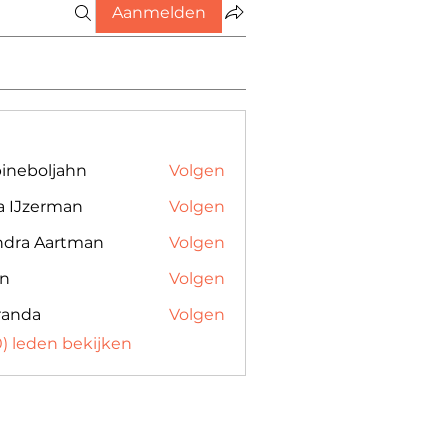
Aanmelden
bineboljahn
Volgen
a IJzerman
Volgen
ndra Aartman
Volgen
 Aartman
an
Volgen
randa
Volgen
80) leden bekijken