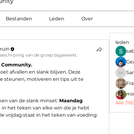
nity
Bestanden
Leden
Over
leden
Bruin
sa
beschrijving van de groep bijgewerkt.
Ge
n Community.
el: afvallen en slank blijven. Deze 
Sa
Sandra
 steunen, motiveren en tips uit te 
Fr
mi
en van de slank minset: 
Maandag 
Alle (1
in het teken van elke win die je hebt 
. De vrijdag staat in het teken van voeding: 