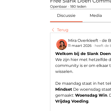
Free Slank Doen Commu
Openbaar
·
180 leden
Discussie
Media
Terug
Mira Overkleeft - de 
11 maart 2026
·
heeft de 
Welkom bij de Slank Doe
We zijn hier met hetzelfde do
community is er om elkaar te
wisselen. 
De maandag staat in het tek
Mindset
 De woensdag staat 
gemaakt: 
Woensdag Win
Vrijdag Voeding
. 