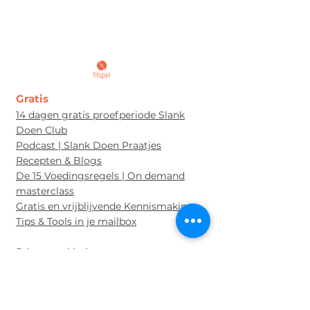
Gratis
14 dagen gratis proefperiode Slank
Doen Club
Podcast | Slank Doen Praatjes
Recepten & Blogs
De 15 Voedingsregels | On demand
masterclass
Gratis en vrijblijvende Kennismaking
Tips & Tools in je mailbox
Privacyverklaring
Algem
een Re
glement
Programma's