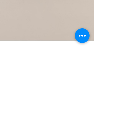
Mira Overkleeft - de Bruin
26 jul 2023
1 minuten om te lezen
Melanzane
400 calorieën | 20 minuten bereiden | 15
minuten wachten Voor 2 personen Verwarm
de oven voor op 200 graden. Snij 2
aubergines in dunne...