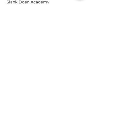
Slank Doen Academy
Fitspel VIP
Slank Doen Club
1:1 Held
Fitspel Academy
Contact en overige
Contact
Fitspe
l
Distelvlinderweg 96
1113 LB Diemen
0653809261
Mira@fitspel.nl
K.v.K.:
89123824
B.T.W.: NL004701000B48
2025 | Mira Overkleeft,
Fitspel
Alle rechten voorbehouden.