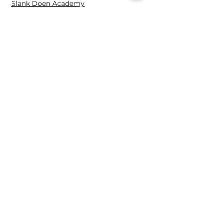
Slank Doen Academy
Fitspel VIP
Slank Doen Club
1:1 Held
Fitspel Academy
Contact en overige
Contact
Fitspe
l
Distelvlinderweg 96
1113 LB Diemen
0653809261
Mira@fitspel.nl
K.v.K.:
89123824
B.T.W.: NL004701000B48
2025 | Mira Overkleeft,
Fitspel
Alle rechten voorbehouden.