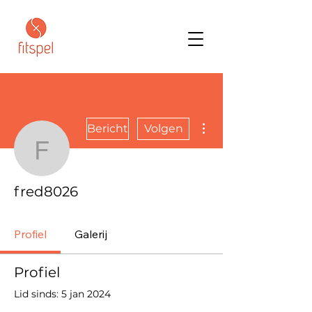
Meer acties
Bericht
Volgen
fred8026
fred8026
Profiel
Galerij
Profiel
Lid sinds: 5 jan 2024