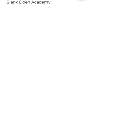
Slank Doen Academy
Fitspel VIP
Slank Doen Club
1:1 Held
Fitspel Academy
Contact en overige
Contact
Fitspe
l
Distelvlinderweg 96
1113 LB Diemen
0653809261
Mira@fitspel.nl
K.v.K.:
89123824
B.T.W.: NL004701000B48
2025 | Mira Overkleeft,
Fitspel
Alle rechten voorbehouden.