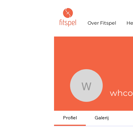
Over Fitspel
He
whcoo5
whco
Profiel
Galerij