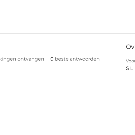
Ov
kingen ontvangen
0
beste antwoorden
Voo
S L