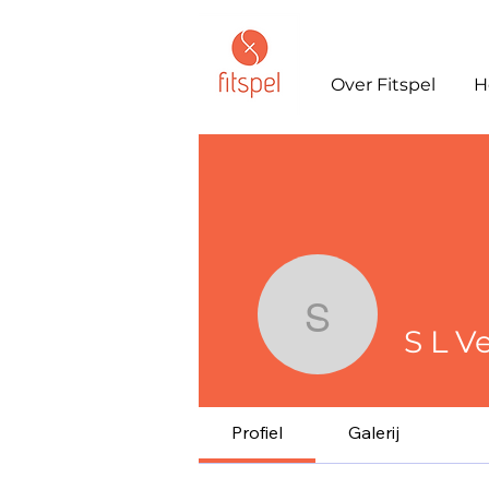
Over Fitspel
H
S L Verdu
S L V
Profiel
Galerij