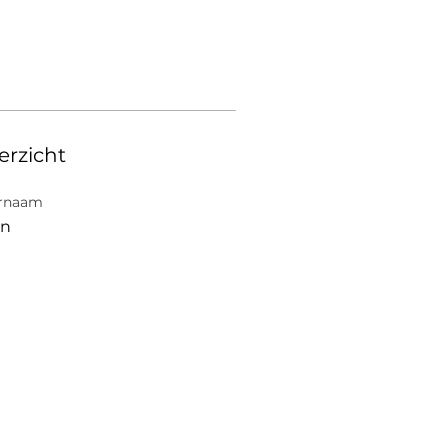
erzicht
rnaam
in