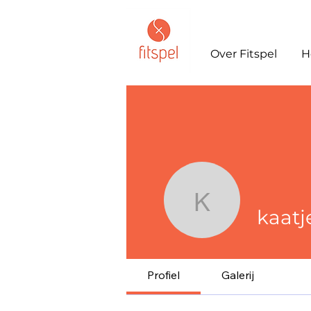
Over Fitspel
H
kaatje569
kaatj
Profiel
Galerij