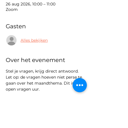
26 aug 2026, 10:00 – 11:00
Zoom
Gasten
Alles bekijken
Over het evenement
Stel je vragen, krijg direct antwoord.
Let op: de vragen hoeven niet perse te 
gaan over het maandthema. Dit is een 
open vragen uur.
Dit evenement heeft een groep. Je bent
van harte welkom om lid te worden van
de groep zodra je je hebt aangemeld
voor het evenement.
6 updates in de groep