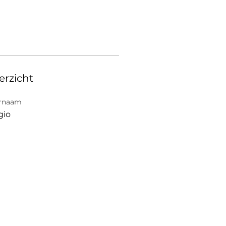
erzicht
rnaam
gio