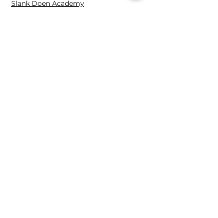
Slank Doen Academy
Fitspel VIP
Slank Doen Club
1:1 Held
Fitspel Academy
Contact en overige
Contact
Fitspe
l
Distelvlinderweg 96
1113 LB Diemen
0653809261
Mira@fitspel.nl
K.v.K.:
89123824
B.T.W.: NL004701000B48
2025 | Mira Overkleeft,
Fitspel
Alle rechten voorbehouden.