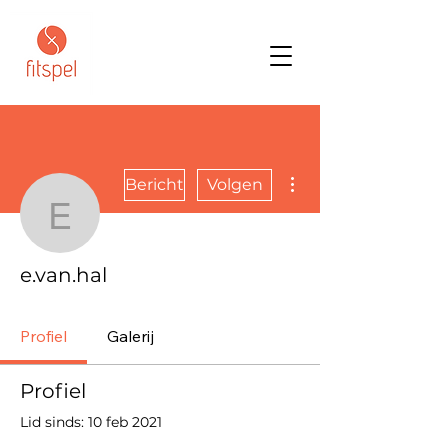
Meer acties
Bericht
Volgen
e.van.hal
e.van.hal
Profiel
Galerij
Profiel
Lid sinds: 10 feb 2021