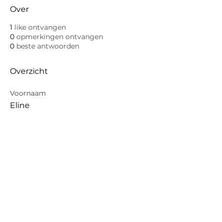
Over
1
like ontvangen
0
opmerkingen ontvangen
0
beste antwoorden
Overzicht
Voornaam
Eline