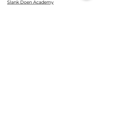
Slank Doen Academy
Fitspel VIP
Slank Doen Club
1:1 Held
Fitspel Academy
Contact en overige
Contact
Fitspe
l
Distelvlinderweg 96
1113 LB Diemen
0653809261
Mira@fitspel.nl
K.v.K.:
89123824
B.T.W.: NL004701000B48
2025 | Mira Overkleeft,
Fitspel
Alle rechten voorbehouden.