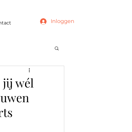
Inloggen
ntact
jij wél
rouwen
rts