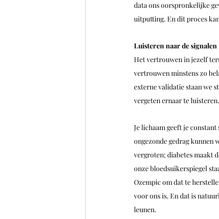
data ons oorspronkelijke gev
uitputting. En dit proces k
Luisteren naar de signalen 
Het vertrouwen in jezelf teru
vertrouwen minstens zo bela
externe validatie staan we s
vergeten ernaar te luisteren.
Je lichaam geeft je constan
ongezonde gedrag kunnen we 
vergroten; diabetes maakt d
onze bloedsuikerspiegel sta
Ozempic om dat te herstelle
voor ons is. En dat is natuu
leunen. 