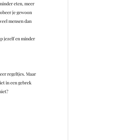
minder eten, meer 
robeer je gewoon 
oveel mensen dan 
p jezelf en minder 
er regeltjes. Maar 
iet in een gebrek 
iet?