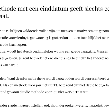
thode met een einddatum geeft slechts e
aat.
 en richtlijnen voldoende zullen zijn om mensen te motiveren om gezonde
atie voorziening tegenwoordig is groter dan ooit, en toch blijft het over
met de kraan open.
tie, wordt het steeds onduidelijker wat nu een goede aanpak is. Mensen
s te geloven. Je kent het wel: het ene dieet is nog beter dan het andere; ne
ts van cardio!
 falen. Want de informatie die je wordt aangeboden wordt gepresenteerd al
l. Als een methode voor jou niet werkt, betekend dat niet dat je hebt gefaa
kend gewoon dat die methode voor jou niet werkt. That's it! 
minder rigide mogen opstellen, ook als onderzoeken wetenschappelijk bew