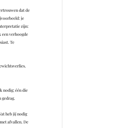
 vertrouwen dat de 
voorbeeld: je 
terpretatie zijn: 
k een verhoogde 
iast. Te 
ewichtsverlies. 
k nodig; 
één die 
n gedrag.
at heb jíj nodig 
met afvallen. De 