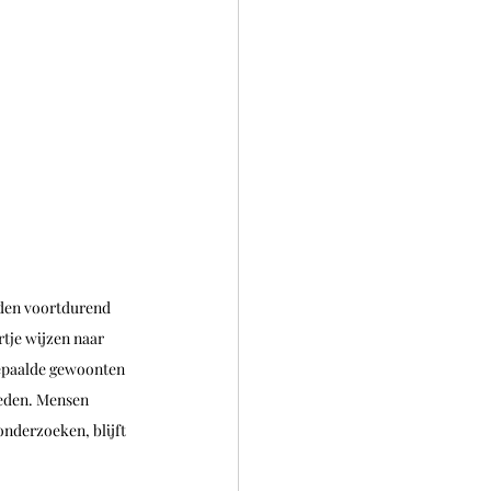
rden voortdurend 
tje wijzen naar 
epaalde gewoonten 
oeden. Mensen 
nderzoeken, blijft 