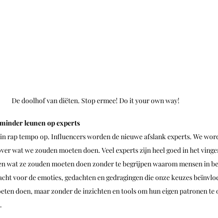
De doolhof van diëten. Stop ermee! Do it your own way!
 minder leunen op experts
 in rap tempo op. Influencers worden de nieuwe afslank experts. We wo
ver wat we zouden moeten doen. Veel experts zijn heel goed in het vinger
en wat ze zouden moeten doen zonder te begrijpen waarom mensen in b
ndacht voor de emoties, gedachten en gedragingen die onze keuzes beïnvl
eten doen, maar zonder de inzichten en tools om hun eigen patronen te o
. 