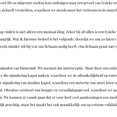
oel (fit en uitgerust voelen) kan ombuigen naar een gevoel van fysieke e
an zichzelf versterken, waardoor we steeds meer het vertrouwen in onszelf
g vinden is niet alleen een mentaal ding. Zeker bij afvallen is een fysiek
ngrijk. Wat ik hiermee bedoel is het volgende: doordat we ons zo laten v
teeds minder stil bij wat ons lichaam nodig heeft. Ons lichaam praat met o
 
t signalen van binnenuit. We noemen dat interoceptie. Maar door ons onb
die signalering kapot maken, waardoor we de afhankelijkheid op extern
e signalering van insuline kapot, waardoor een metertje ons moet laten 
at. Obesitas verstoort ons honger en verzadigingsgevoel, waardoor we a
n. We kunnen er vanuit gaan dat er voor heel veel aandoeningen een medi
rlijk prachtig, maar het maakt het ook gemakkelijk om op externe validatie