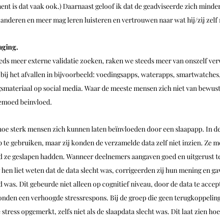
nt is dat vaak ook.) Daarnaast geloof ik dat de geadviseerde zich minde
 anderen en meer mag leren luisteren en vertrouwen naar wat hij/zij zelf 
aging. 
eds meer externe validatie zoeken, raken we steeds meer van onszelf ver
 bij het afvallen in bijvoorbeeld: voedingsapps, waterapps, smartwatches
ngsmateriaal op social media. Waar de meeste mensen zich niet van bewust 
gemoed beinvloed. 
e sterk mensen zich kunnen laten beïnvloeden door een slaapapp. In de
 te gebruiken, maar zij konden de verzamelde data zelf niet inzien. Ze m
 ze geslapen hadden. Wanneer deelnemers aangaven goed en uitgerust te
en liet weten dat de data slecht was, corrigeerden zij hun mening en gav
 was. Dit gebeurde niet alleen op cognitief niveau, door de data te acce
onden een verhoogde stressrespons. Bij de groep die geen terugkoppeling
tress opgemerkt, zelfs niet als de slaapdata slecht was. Dit laat zien ho