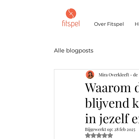
Over Fitspel
H
Alle blogposts
Mira Overkleeft - de
Waarom di
blijvend 
in jezelf
Bijgewerkt op:
28 feb 2025
Beoordeeld met NaN u