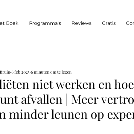
et Boek
Programma's
Reviews
Gratis
Co
 Bruin
6 feb 2025
6 minuten om te lezen
ëten niet werken en hoe 
kunt afvallen | Meer vert
 en minder leunen op expe
it 5 sterren.