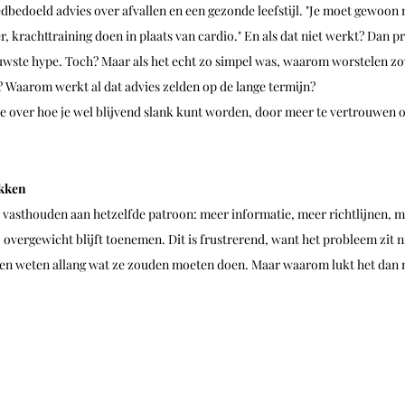
dbedoeld advies over afvallen en een gezonde leefstijl. "Je moet gewoon 
 krachttraining doen in plaats van cardio." En als dat niet werkt? Dan p
euwste hype. Toch? Maar als het echt zo simpel was, waarom worstelen z
 Waarom werkt al dat advies zelden op de lange termijn?
sie over hoe je wel blijvend slank kunt worden, door meer te vertrouwen o
ukken
 vasthouden aan hetzelfde patroon: meer informatie, meer richtlijnen, me
: overgewicht blijft toenemen. Dit is frustrerend, want het probleem zit n
en weten allang wat ze zouden moeten doen. Maar waarom lukt het dan n