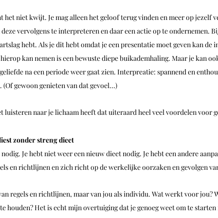
ent het niet kwijt. Je mag alleen het geloof terug vinden en meer op jezelf
deze vervolgens te interpreteren en daar een actie op te ondernemen. Bij
rtslag hebt. Als je dit hebt omdat je een presentatie moet geven kan de in
e hierop kan nemen is een bewuste diepe buikademhaling. Maar je kan oo
geliefde na een periode weer gaat zien. Interpreatie: spannend en enthous
(Of gewoon genieten van dat gevoel...)
 luisteren naar je lichaam heeft dat uiteraard heel veel voordelen voor g
liest zonder streng dieet
 
nodig.
 Je hebt niet weer een nieuw dieet nodig. 
Je hebt een andere aanpa
els en richtlijnen en zich richt op de werkelijke oorzaken en gevolgen va
an regels en richtlijnen, maar van jou als individu. Wat werkt voor jou? W
 te houden? Het is echt mijn overtuiging dat je genoeg weet om te starten 