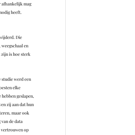
r afhankelijk mag 
nodig heeft.
wijderd. Die 
, weegschaal en 
zijn is hoe sterk 
 studie werd een 
oesten elke 
 hebben geslapen, 
en zij aan dat hun 
pteren, maar ook 
 van de data 
e vertrouwen op 