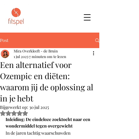
Post
Mira Overkleeft - de Bruin
1 jul 2025
7 minuten om te lezen
Een alternatief voor
Ozempic en diëten:
waarom jij de oplossing al
in je hebt
Bijgewerkt op:
30 jul 2025
Beoordeeld met NaN uit 5 sterren.
Inleiding: De eindeloze zoektocht naar een 
wondermiddel tegen overgewicht
In de jaren tachtig waarschuwden 